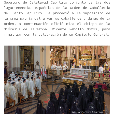
Sepulcro de Calatayud Capítulo conjunto de las dos
lugartenencias españolas de la Orden de Caballería
del Santo Sepulcro. Se procedió a la imposición de
la cruz patriarcal a varios caballeros y damas de la
orden, a continuación ofició misa el obispo de la
diócesis de Tarazona, Vicente Rebollo Mozos, para
finalizar con la celebración de su Capítulo General.