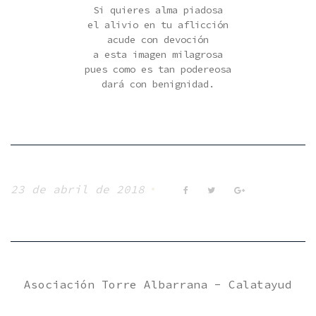
Si quieres alma piadosa
el alivio en tu aflicción
acude con devoción
a esta imagen milagrosa
pues como es tan podereosa
dará con benignidad.
23 de abril de 2018
Facebook
Twitter
Google+
Asociación Torre Albarrana - Calatayud