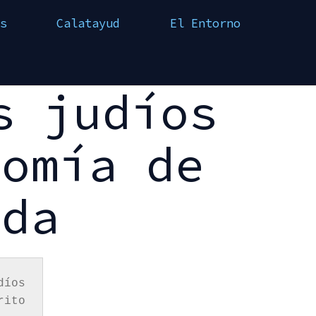
s
Calatayud
El Entorno
s judíos
tomía de
ada
íos 
ito 