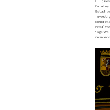
El jue
Calatay
Estudi
invest
concret
resulta
ingent
reseñab