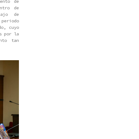
ento de
ntro de
bajo de
periodo
do, cuyo
s por la
nto tan