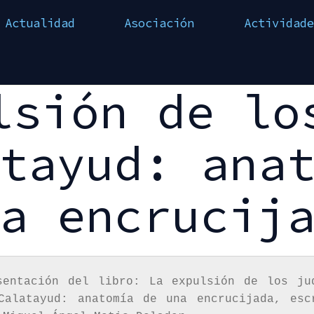
Actualidad
Asociación
Actividade
lsión de lo
tayud: ana
a encrucij
sentación del libro: La expulsión de los jud
Calatayud: anatomía de una encrucijada, escr