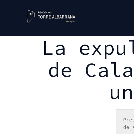
Skip
to
content
La expu
de Cala
un
Pre
de 