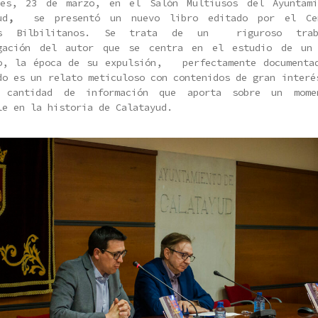
ves, 23 de marzo, en el Salón Multiusos del Ayuntami
ud
,
se presentó un nuevo libro editado por el Ce
os Bilbilitanos. Se trata de un riguroso tra
igación del autor que se centra en el estudio de un 
o, la época de su expulsión, perfectamente documenta
do es un relato meticuloso con contenidos de gran interé
e cantidad de información que aporta sobre un mome
le en la historia de Calatayud.