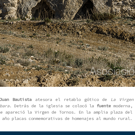
Juan Bautista
atesora el retablo gótico de
La Virgen
bara
. Detrás de la iglesia se colocó la
fuente
moderna, 
se apareció la Virgen de Tornos. En la amplia plaza del 
 año placas conmemorativas de homenajes al mundo rural.