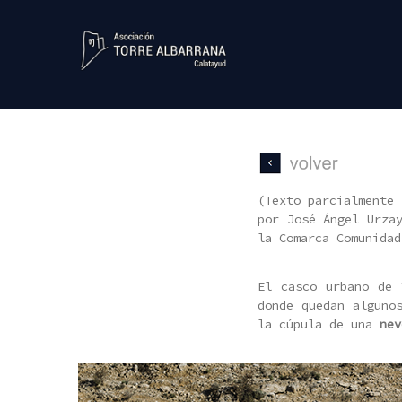
Skip
to
content
Velilla
de
(Texto parcialmente
por José Ángel Urza
la Comarca Comunidad
Jiloca
El casco urbano de 
donde quedan alguno
la cúpula de una
nev