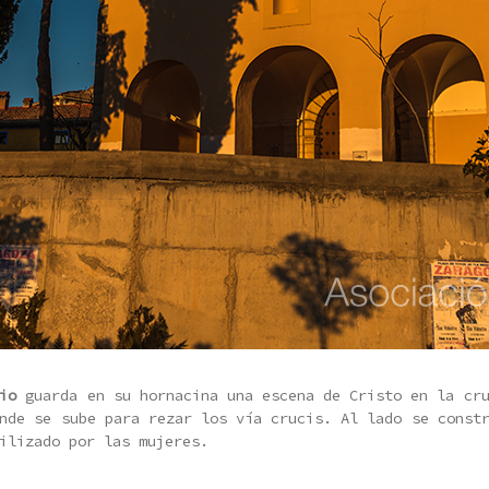
io
guarda en su hornacina una escena de Cristo en la cru
onde se sube para rezar los vía crucis. Al lado se cons
ilizado por las mujeres.