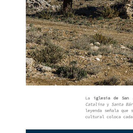
La
iglesia de San 
Catalina
y
Santa Bár
leyenda señala que 
cultural coloca cada