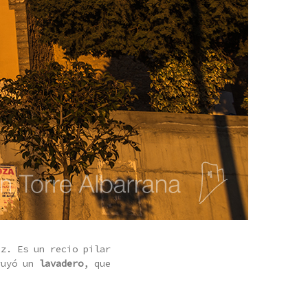
z. Es un recio pilar
truyó un
lavadero
, que