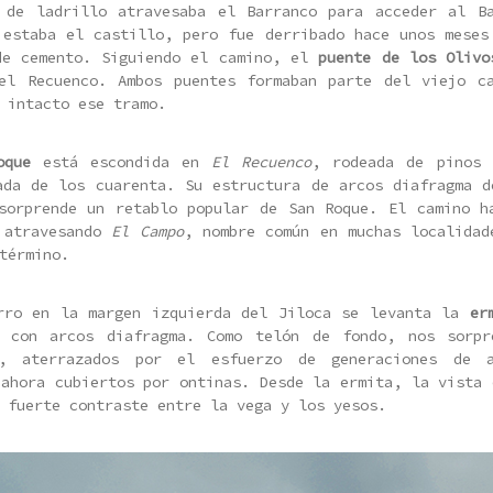
 de ladrillo atravesaba el Barranco para acceder al B
 estaba el castillo, pero fue derribado hace unos meses
de cemento. Siguiendo el camino, el
puente de los Olivo
el Recuenco. Ambos puentes formaban parte del viejo c
 intacto ese tramo.
oque
está escondida en
El Recuenco
, rodeada de pinos 
ada de los cuarenta. Su estructura de arcos diafragma d
sorprende un retablo popular de San Roque. El camino h
 atravesando
El Campo
, nombre común en muchas localidad
término.
rro en la margen izquierda del Jiloca se levanta la
er
n con arcos diafragma. Como telón de fondo, nos sorp
s, aterrazados por el esfuerzo de generaciones de a
 ahora cubiertos por ontinas. Desde la ermita, la vista 
 fuerte contraste entre la vega y los yesos.