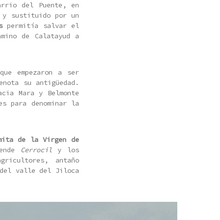
arrio del Puente, en
 y sustituido por un
s
permitía salvar el
amino de Calatayud a
que empezaron a ser
enota su antigüedad.
acia Mara y Belmonte
es para denominar la
mita de la Virgen de
rende
Cerrocil
y los
gricultores, antaño
del valle del Jiloca