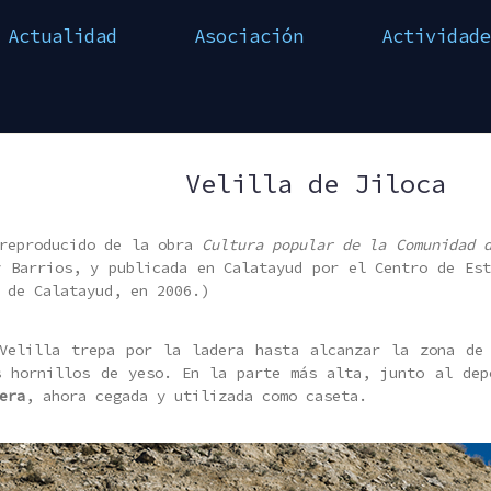
Actualidad
Asociación
Actividade
Velilla de Jiloca
 reproducido de la obra
Cultura popular de la Comunidad 
y Barrios, y publicada en Calatayud por el Centro de Est
 de Calatayud, en 2006.)
Velilla trepa por la ladera hasta alcanzar la zona de
s hornillos de yeso. En la parte más alta, junto al dep
era
, ahora cegada y utilizada como caseta.