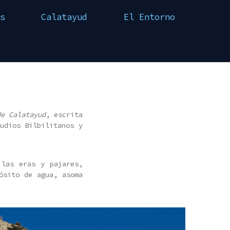
s
Calatayud
El Entorno
de Calatayud
, escrita
udios Bilbilitanos y
 las eras y pajares,
ósito de agua, asoma