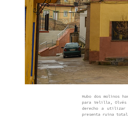
Hubo dos molinos h
para Velilla, Olvés
derecho a utilizar
presenta ruina total