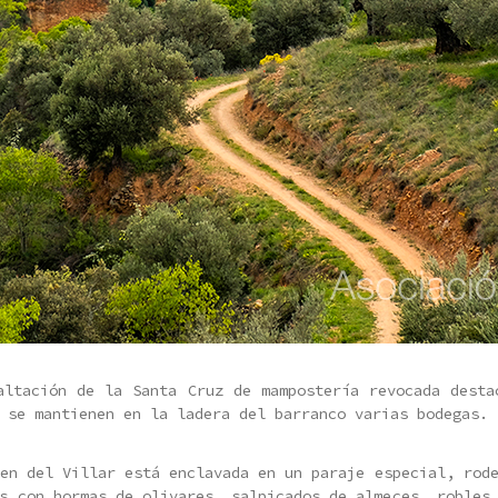
altación de la Santa Cruz de mampostería revocada desta
 se mantienen en la ladera del barranco varias bodegas.
en del Villar está enclavada en un paraje especial, rod
s con hormas de olivares, salpicados de almeces, robles