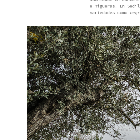
e higueras. En Sedil
variedades como
negr