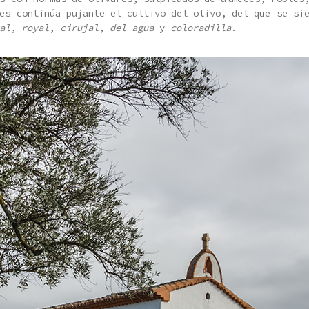
es continúa pujante el cultivo del olivo, del que se si
al
,
royal
,
cirujal
,
del agua
y
coloradilla
.