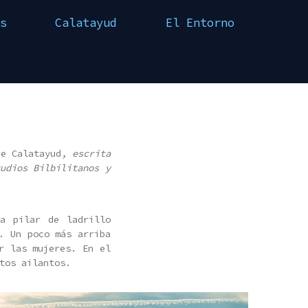
s
Calatayud
El Entorno
de Calatayud
, escrita
udios Bilbilitanos y
a pilar de ladrillo
. Un poco más arriba
r las mujeres. En el
tos ailantos.