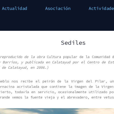
Actualidad
Asociación
Actividade
Sediles
 reproducido de la obra
Cultura popular de la Comunidad 
y Barrios, y publicada en Calatayud por el Centro de Est
 de Calatayud, en 2006.)
ueblo nos recibe el peirón de la Virgen del Pilar, un
ornacina acristalada que contiene la imagen de la Virgen
bierto, todavía en servicio, ocasionalmente utilizado po
rande vemos la fuente vieja y el abrevadero, entre vetus