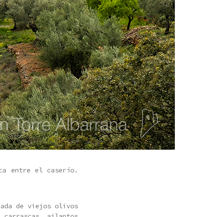
ca entre el caserío.
eada de viejos olivos
, carrascas, ailantos