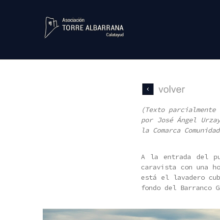
Skip
to
content
Sediles
(Texto parcialmente
por José Ángel Urza
la Comarca Comunidad
A la entrada del p
caravista con una h
está el lavadero cu
fondo del Barranco G