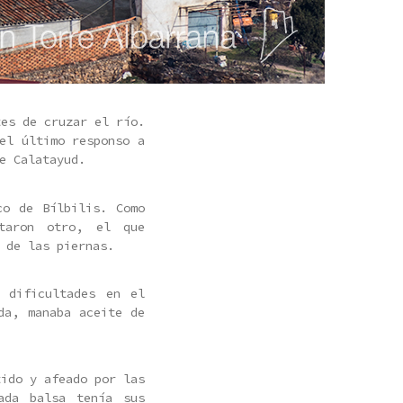
tes de cruzar el río.
el último responso a
e Calatayud.
co de Bílbilis. Como
taron otro, el que
 de las piernas.
n dificultades en el
da, manaba aceite de
tido y afeado por las
ada balsa tenía sus