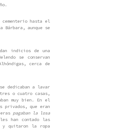
ño.
 cementerio hasta el
ta Bárbara, aunque se
edan indicios de una
elendo se conservan
Alhóndigas, cerca de
se dedicaban a lavar
tres o cuatro casas,
aban muy bien. En el
s privados, que eran
nderas
pagaban la losa
les han contado las
 y quitaron la ropa