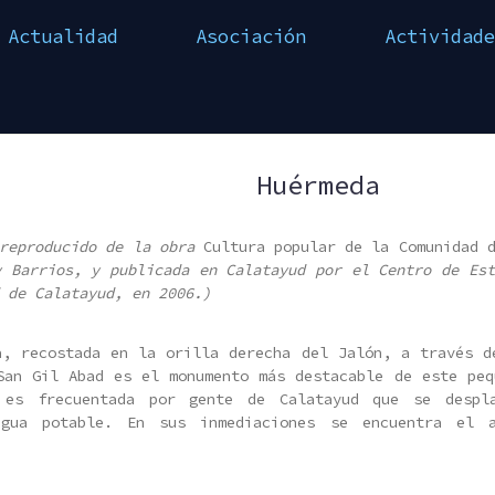
Actualidad
Asociación
Actividade
Huérmeda
 reproducido de la obra
Cultura popular de la Comunidad 
y Barrios, y publicada en Calatayud por el Centro de Est
 de Calatayud, en 2006.)
a, recostada en la orilla derecha del Jalón, a través d
San Gil Abad es el monumento más destacable de este peq
 es frecuentada por gente de Calatayud que se despl
agua potable. En sus inmediaciones se encuentra el 