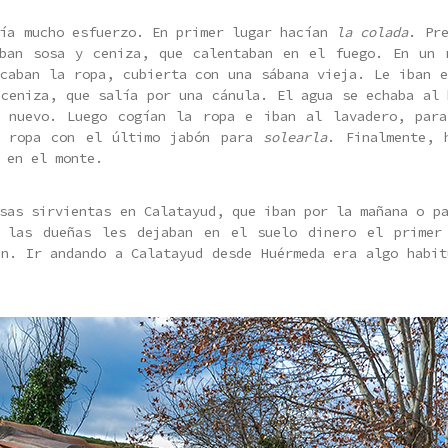
ría mucho esfuerzo. En primer lugar hacían
la colada
. Pr
ban sosa y ceniza, que calentaban en el fuego. En un 
ocaban la ropa, cubierta con una sábana vieja. Le iban e
 ceniza, que salía por una cánula. El agua se echaba al 
e nuevo. Luego cogían la ropa e iban al lavadero, pa
a ropa con el último jabón para
solearla
. Finalmente,
en el monte.
sas sirvientas en Calatayud, que iban por la mañana o p
, las dueñas les dejaban en el suelo dinero el primer
an. Ir andando a Calatayud desde Huérmeda era algo habit