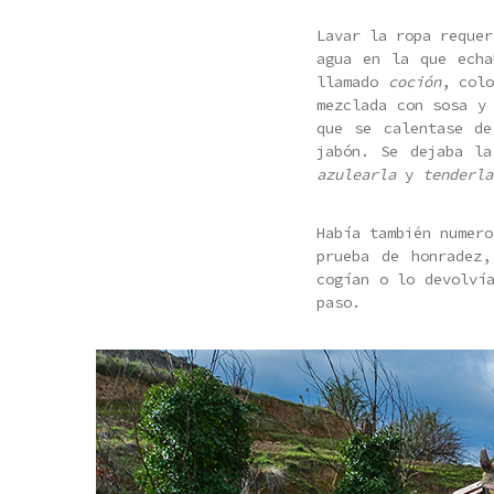
Lavar la ropa reque
agua en la que echa
llamado
coción
, col
mezclada con sosa y
que se calentase d
jabón. Se dejaba l
azulearla
y
tenderla
Había también numero
prueba de honradez
cogían o lo devolví
paso.