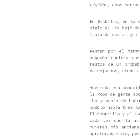
higidos
, unos barran
En Bílbilis, en la 
siglo XI. Se bajó de
trata de una virgen 
Restan por el térmi
pequeña cantera co
restos de un probab
Valdejudíos, donde e
Huérmeda era conoci
la ropa de gente ap
iba y venía de Huér
pueblo había tres l
El Chorrillo y el L
cada vez que la ut
mujeres más ancian
apresuradamente, pen