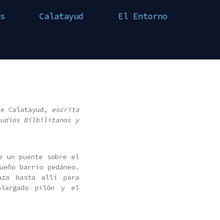
s
Calatayud
El Entorno
de Calatayud
, escrita
udios Bilbilitanos y
e un puente sobre el
ueño barrio pedáneo.
aza hasta allí para
alargado pilón y el