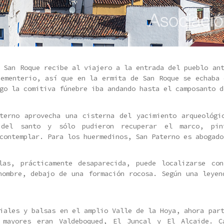
 San Roque recibe al viajero a la entrada del pueblo an
cementerio, así que en la ermita de San Roque se echaba 
go la comitiva fúnebre iba andando hasta el camposanto d
terno aprovecha una cisterna del yacimiento arqueológi
 del santo y sólo pudieron recuperar el marco, pin
contemplar. Para los huermedinos, San Paterno es abogado
as, prácticamente desaparecida, puede localizarse co
nombre, debajo de una formación rocosa. Según una leyen
iales y balsas en el amplio Valle de la Hoya, ahora par
 mayores eran Valdeboqued, El Juncal y El Alcaide. C