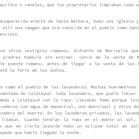
quillos o canales, que los propietarios limpiaban cada a
desaparecida ermita de Santa Bárbara, hubo una iglesia y
 allí una imagen que era conocida en el pueblo como San
encinta.
no otros vestigios romanos. Enfrente de Marivella qu
n piedras todavía sin extraer. Cerca de la venta de M
le puente romano, antes de llegar a la venta de las 
stá la Torre de los Judíos.
do como el pueblo de las lavanderas. Muchas huermedinas 
osentada de Calatayud. Cada lavandera, que podía llevar 
meda a Calatayud con la ropa. Llevaban fama porque lav
avaderos con agua de manantial, uno municipal y otros do
avadero del Huerto. En los lavaderos privados, las lava
ilizaban. Cuando tendían la ropa en el monte al sol, 
as que en cierta ocasión hubo un eclipse total de sol
sando que había llegado la noche.