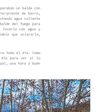
eparaban un balde con
recipiente de barro,
chando agua caliente
balde del fuego para
ra
lavarla
con agua y
 había que
aclararla
,
ara todo el día. Como
 día para ver si lo
ual, una hora a buen